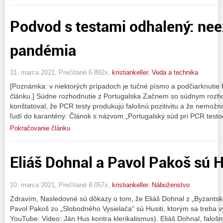
Podvod s testami odhalený: nee
pandémia
31. marca 2021, Prečítané 6 892x,
kristiankeller
,
Veda a technika
[Poznámka: v niektorých prípadoch je tučné písmo a podčiarknutie 
článku.] Súdne rozhodnutie z Portugalska Začnem so súdnym rozho
konštatoval, že PCR testy produkujú falošnú pozitivitu a že nemožn
ľudí do karantény: Článok s názvom „Portugalský súd pri PCR testo
Pokračovanie článku
Eliáš Dohnal a Pavol Pakoš sú H
10. marca 2021, Prečítané 8 057x,
kristiankeller
,
Náboženstvo
Zdravím, Nasledovné sú dôkazy o tom, že Eliáš Dohnal z „Byzantsk
Pavol Pakoš zo „Slobodného Vysielača“ sú Husiti, ktorým sa treba v
YouTube: Video: Ján Hus kontra klerikalismus). Eliáš Dohnal, falošn