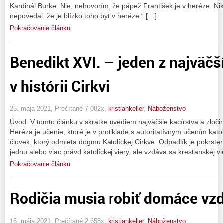
Kardinál Burke: Nie, nehovorím, že pápež František je v heréze. N
nepovedal, že je blízko toho byť v heréze.“ […]
Pokračovanie článku
Benedikt XVI. – jeden z najväč
v histórii Cirkvi
25. mája 2021, Prečítané 7 082x,
kristiankeller
,
Náboženstvo
Úvod: V tomto článku v skratke uvediem najväčšie kacírstva a zloč
Heréza je učenie, ktoré je v protiklade s autoritatívnym učením katol
človek, ktorý odmieta dogmu Katolíckej Cirkve. Odpadlík je pokrste
jednu alebo viac právd katolíckej viery, ale vzdáva sa kresťanskej vi
Pokračovanie článku
Rodičia musia robiť domáce vz
16. mája 2021, Prečítané 2 658x,
kristiankeller
,
Náboženstvo