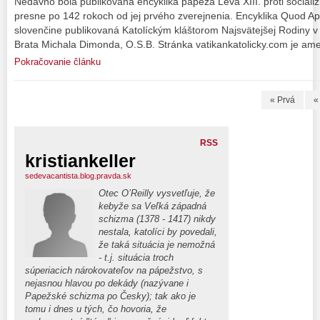
Nedávno bola publikovaná encyklika pápeža Leva XIII. proti socializ
presne po 142 rokoch od jej prvého zverejnenia. Encyklika Quod Apos
slovenčine publikovaná Katolíckým kláštorom Najsvätejšej Rodiny v
Brata Michala Dimonda, O.S.B. Stránka vatikankatolicky.com je ame
Pokračovanie článku
« Prvá
«
RSS
kristiankeller
sedevacantista.blog.pravda.sk
Otec O’Reilly vysvetľuje, že
kebyže sa Veľká západná
schizma (1378 - 1417) nikdy
nestala, katolíci by povedali,
že taká situácia je nemožná
- t.j. situácia troch
súperiacich nárokovateľov na pápežstvo, s
nejasnou hlavou po dekády (nazývane i
Papežské schizma po Česky); tak ako je
tomu i dnes u tých, čo hovoria, že