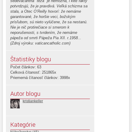
sedevacantná "téza" je nemožná, i keď fakty
potvrdzujú, že je pravdivá. Veľká schizma sa
stala, a Otec O’Reilly hovorí: že nemáme
garantované, že horšie veci, božským
prísľubom, sú nieto vylúčene, že sa nestanú.
Nie je nič protirečiace si smerom k
neporušenosti, s tvrdením, že nemáme
pápeža od smrti Pápeža Pia XII. r.1958...
(Zdroj výroku: vaticancatholic.com)
Štatistiky blogu
Počet článkov: 63
Celková čítanosť: 251865x
Priemerná čítanosť článkov: 3998x
Autor blogu
kristiankeller
Kategórie