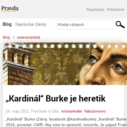
Registrácia
Prihlásenie
Blog
Najnovšie články
Najčítanejšie články
Blog
>
sedevacantista
Najkomentovanejšie články
Zoznam blogov
Komerčné blogy
„Kardinál“ Burke je heretik
29. mája 2021, Prečítané 4 326x,
kristiankeller
,
Náboženstvo
„Kardinál“ Burke (Zdroj: facebook @kardinalburke) „Kardinál“ Burke
2016, povedal: CWR: Aby sme to upresnili, hovoríte, že pápež Frant