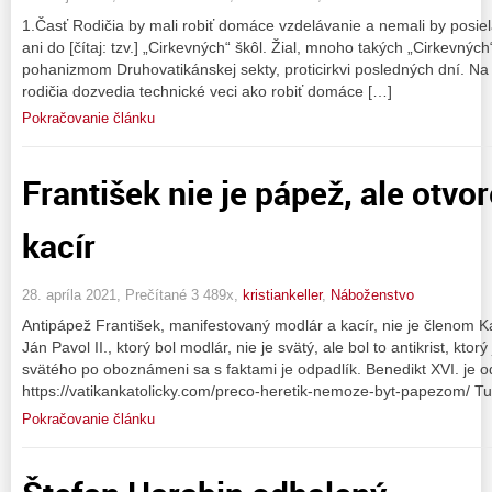
1.Časť Rodičia by mali robiť domáce vzdelávanie a nemali by posiela
ani do [čítaj: tzv.] „Cirkevných“ škôl. Žial, mnoho takých „Cirkevných“
pohanizmom Druhovatikánskej sekty, proticirkvi posledných dní. N
rodičia dozvedia technické veci ako robiť domáce […]
Pokračovanie článku
František nie je pápež, ale otvo
kacír
28. apríla 2021, Prečítané 3 489x,
kristiankeller
,
Náboženstvo
Antipápež František, manifestovaný modlár a kacír, nie je členom Kato
Ján Pavol II., ktorý bol modlár, nie je svätý, ale bol to antikrist, kto
svätého po oboznámeni sa s faktami je odpadlík. Benedikt XVI. je od
https://vatikankatolicky.com/preco-heretik-nemoze-byt-papezom/ Tu
Pokračovanie článku