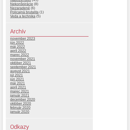
Náboženstvo
(45)
Nekonšpirácie
(8)
Nezaradené
(6)
Policajná brutalita
(1)
Veda a technika
(5)
Archív
november 2023
jún 2022
máj 2022
apríl 2022
marec 2022
november 2021
október 2021
september 2021
august 2021
júl 2021
jún 2021
máj 2021
apríl 2021
marec 2021
január 2021
december 2020
október 2020
február 2020
január 2020
Odkazy