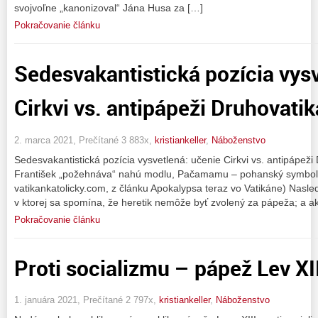
svojvoľne „kanonizoval“ Jána Husa za […]
Pokračovanie článku
Sedesvakantistická pozícia vys
Cirkvi vs. antipápeži Druhovati
2. marca 2021, Prečítané 3 883x,
kristiankeller
,
Náboženstvo
Sedesvakantistická pozícia vysvetlená: učenie Cirkvi vs. antipápeži
František „požehnáva“ nahú modlu, Pačamamu – pohanský symbol 
vatikankatolicky.com, z článku Apokalypsa teraz vo Vatikáne) Nasle
v ktorej sa spomína, že heretik nemôže byť zvolený za pápeža; a a
Pokračovanie článku
Proti socializmu – pápež Lev XII
1. januára 2021, Prečítané 2 797x,
kristiankeller
,
Náboženstvo