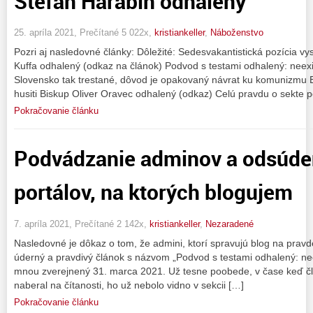
Štefan Harabin odhalený
25. apríla 2021, Prečítané 5 022x,
kristiankeller
,
Náboženstvo
Pozri aj nasledovné články: Dôležité: Sedesvakantistická pozícia v
Kuffa odhalený (odkaz na článok) Podvod s testami odhalený: neex
Slovensko tak trestané, dôvod je opakovaný návrat ku komunizmu E
husiti Biskup Oliver Oravec odhalený (odkaz) Celú pravdu o sekte po
Pokračovanie článku
Podvádzanie adminov a odsúde
portálov, na ktorých blogujem
7. apríla 2021, Prečítané 2 142x,
kristiankeller
,
Nezaradené
Nasledovné je dôkaz o tom, že admini, ktorí spravujú blog na prav
úderný a pravdivý článok s názvom „Podvod s testami odhalený: ne
mnou zverejnený 31. marca 2021. Už tesne poobede, v čase keď čl
naberal na čítanosti, ho už nebolo vidno v sekcii […]
Pokračovanie článku