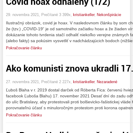
Covid hoax odhalený (1/2)
29. novembra 2021, Prečítané 3 399x,
kristiankeller
,
Nekonšpirácie
Ilustračný obrázok, covid je hoax. V nasledovnom článku by som ch
že (tzv.) „COVID-19“ je od samotného začiatku hoax a že žiaden vír
dokázanie tohoto tvrdenia stačí odhaliť niekoľko verejne známych fak
(alebo fakty) sa pokúsim vysvetliť v nadchádzajúcich bodoch (nižšie
Pokračovanie článku
Ako komunisti znova ukradli 1
27. novembra 2021, Prečítané 2 227x,
kristiankeller
,
Nezaradené
Ľuboš Blaha v r. 2019 dostal darček od Róberta Fica: červenú hvie
facebook Ľuboša Blahu) 17. november 2021 Desať dní do zadu odha
do ulíc Bratislavy, aby protestovali proti bolševicko-fašistickej vlád
porovnateľnú účasť s minuloročným protestom proti korona opatren
Pokračovanie článku