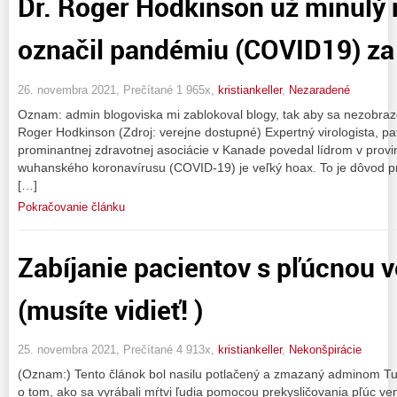
Dr. Roger Hodkinson už minulý 
označil pandémiu (COVID19) za
26. novembra 2021, Prečítané 1 965x,
kristiankeller
,
Nezaradené
Oznam: admin blogoviska mi zablokoval blogy, tak aby sa nezobrazov
Roger Hodkinson (Zdroj: verejne dostupné) Expertný virologista, p
prominantnej zdravotnej asociácie v Kanade povedal lídrom v provin
wuhanského koronavírusu (COVID-19) je veľký hoax. To je dôvod pr
[…]
Pokračovanie článku
Zabíjanie pacientov s pľúcnou v
(musíte vidieť! )
25. novembra 2021, Prečítané 4 913x,
kristiankeller
,
Nekonšpirácie
(Oznam:) Tento článok bol nasilu potlačený a zmazaný adminom T
o tom, ako sa vyrábali mŕtvi ľudia pomocou prekysličovania pľúc ve