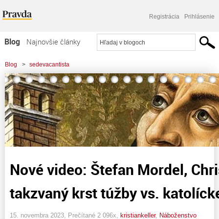
Registrácia
Prihlásenie
Blog
Najnovšie články
Najčítanejšie články
Blog
>
sedevacantista
Najkomentovanejšie články
Zoznam blogov
Komerčné blogy
Nové video: Štefan Mordel, Chri
takzvaný krst túžby vs. katolíck
15. novembra 2023, Prečítané 2 096x,
kristiankeller
,
Náboženstvo