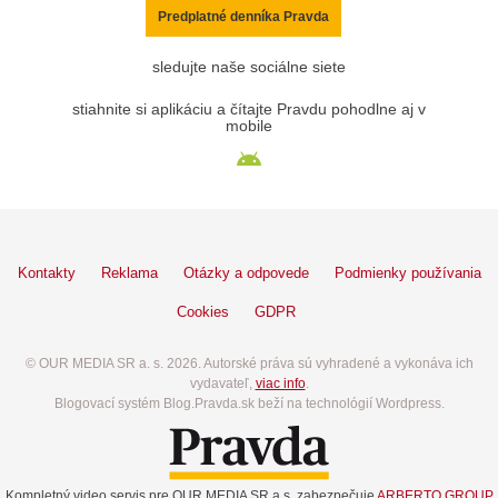
Predplatné denníka Pravda
sledujte naše sociálne siete
stiahnite si aplikáciu a čítajte Pravdu pohodlne aj v
mobile
Kontakty
Reklama
Otázky a odpovede
Podmienky používania
Cookies
GDPR
© OUR MEDIA SR a. s. 2026. Autorské práva sú vyhradené a vykonáva ich
vydavateľ,
viac info
.
Blogovací systém Blog.Pravda.sk beží na technológií Wordpress.
Kompletný video servis pre OUR MEDIA SR a.s. zabezpečuje
ARBERTO GROUP