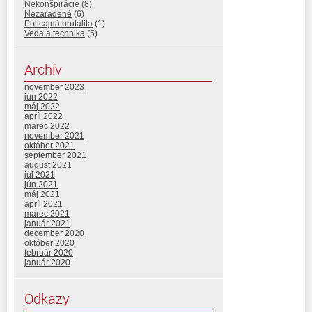
Nekonšpirácie
(8)
Nezaradené
(6)
Policajná brutalita
(1)
Veda a technika
(5)
Archív
november 2023
jún 2022
máj 2022
apríl 2022
marec 2022
november 2021
október 2021
september 2021
august 2021
júl 2021
jún 2021
máj 2021
apríl 2021
marec 2021
január 2021
december 2020
október 2020
február 2020
január 2020
Odkazy