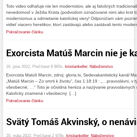
Toto video odhaľuje nie len modernistov, ale aj falošných tradicional
nevedomosť v Ježiša Krista (podvodom označované nimi ako krst túž
modernizmus a odmietanie katolíckej viery! Odporúčam vám pozrieť
vidieť viacero heretikov, ktorí zastávajú alebo zastávali tento mode
Pokračovanie článku
Exorcista Matúš Marcin nie je ka
16. júna 2022, Prečítané 8 893x,
kristiankeller
,
Náboženstvo
Exorcista Matúš Marcin, zdroj: gloria.tv, Sedevakantistický kanál M
„Matúš Marcin – Zo smrti k životu“, čas 1:18:19 : „…pravoslávni, v 
všeobecné; …“ Toto je očividná heréza a nazývanie pravoslávnych 
Katolícky znamená i všeobecný. […]
Pokračovanie článku
Svätý Tomáš Akvinský, o nenávi
20. mája 2022, Prečítané 2 978x,
kristiankeller
,
Náboženstvo