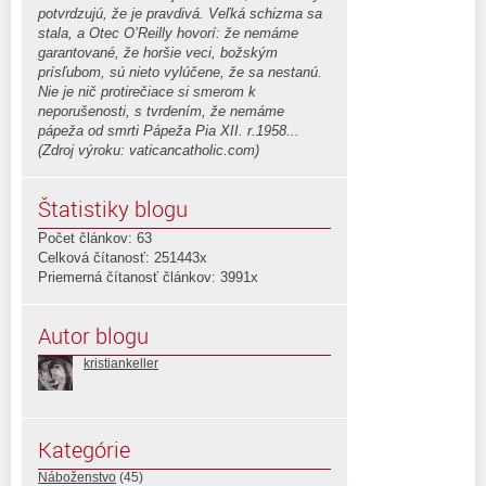
potvrdzujú, že je pravdivá. Veľká schizma sa
stala, a Otec O’Reilly hovorí: že nemáme
garantované, že horšie veci, božským
prísľubom, sú nieto vylúčene, že sa nestanú.
Nie je nič protirečiace si smerom k
neporušenosti, s tvrdením, že nemáme
pápeža od smrti Pápeža Pia XII. r.1958...
(Zdroj výroku: vaticancatholic.com)
Štatistiky blogu
Počet článkov: 63
Celková čítanosť: 251443x
Priemerná čítanosť článkov: 3991x
Autor blogu
kristiankeller
Kategórie
Náboženstvo
(45)