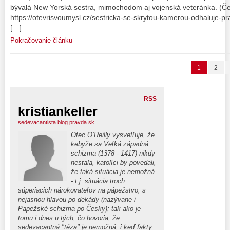
bývalá New Yorská sestra, mimochodom aj vojenská veteránka. (Česk
https://otevrisvoumysl.cz/sestricka-se-skrytou-kamerou-odhaluje-p
[…]
Pokračovanie článku
1
2
RSS
kristiankeller
sedevacantista.blog.pravda.sk
Otec O’Reilly vysvetľuje, že
kebyže sa Veľká západná
schizma (1378 - 1417) nikdy
nestala, katolíci by povedali,
že taká situácia je nemožná
- t.j. situácia troch
súperiacich nárokovateľov na pápežstvo, s
nejasnou hlavou po dekády (nazývane i
Papežské schizma po Česky); tak ako je
tomu i dnes u tých, čo hovoria, že
sedevacantná "téza" je nemožná, i keď fakty