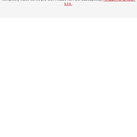
s.r.o.
.