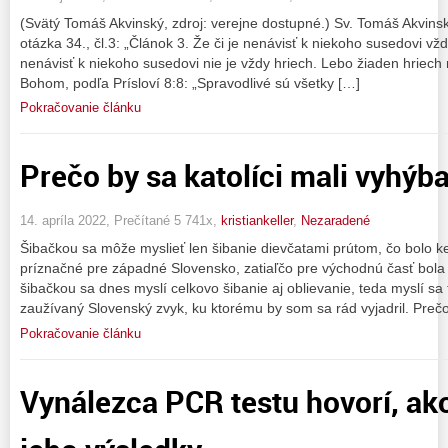
(Svätý Tomáš Akvinský, zdroj: verejne dostupné.) Sv. Tomáš Akvinský
otázka 34., čl.3: „Článok 3. Že či je nenávisť k niekoho susedovi v
nenávisť k niekoho susedovi nie je vždy hriech. Lebo žiaden hriech
Bohom, podľa Prísloví 8:8: „Spravodlivé sú všetky […]
Pokračovanie článku
Prečo by sa katolíci mali vyhýb
14. apríla 2022, Prečítané 5 741x,
kristiankeller
,
Nezaradené
Šibačkou sa môže myslieť len šibanie dievčatami prútom, čo bolo 
príznačné pre západné Slovensko, zatiaľčo pre východnú časť bola 
šibačkou sa dnes myslí celkovo šibanie aj oblievanie, teda myslí sa
zaužívaný Slovenský zvyk, ku ktorému by som sa rád vyjadril. Preč
Pokračovanie článku
Vynálezca PCR testu hovorí, ak