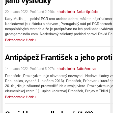
jeho výsledky
20. marca 2022, Prečítané 2 949x,
kristiankeller
,
Nekonšpirácie
Kary Mullis: „… pokiaľ PCR test urobíte dobre, môžete nájsť takme
Nasledovné je z článku s názvom „Portugalský súd pri PCR testoch 
nespoľahlivých testoch a že je protiprávne na ich podklade uvádzani
greatgameindia.com. Nasledovný zdieľaný preklad spravil David F
Pokračovanie článku
Antipápež František a jeho proti
14. marca 2022, Prečítané 5 007x,
kristiankeller
,
Náboženstvo
František: „Prozelytizmus je slávnostný nezmysel. Nedáva žiadny zm
Repubblica, vydané 1. októbra 2013). František, Príhovor k luteráno
2016: „Nie je zákonné presvedčiť ich o svojej viere. Prozelytizmus je
ekumenickej ceste.“ [– úplné kacírstvo] František, Prejav v Tbilisi […
Pokračovanie článku