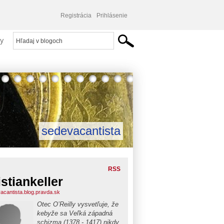
Registrácia
Prihlásenie
y
sedevacantista
RSS
istiankeller
acantista.blog.pravda.sk
Otec O’Reilly vysvetľuje, že
kebyže sa Veľká západná
schizma (1378 - 1417) nikdy