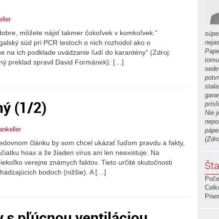
eller
 dobre, môžete nájsť takmer čokoľvek v komkoľvek.“
súpe
alský súd pri PCR testoch o nich rozhodol ako o
neja
Pape
ne na ich podklade uvádzanie ľudí do karantény“ (Zdroj:
tomu
ý preklad spravil David Formánek): […]
sede
potv
stal
gara
ý (1/2)
prís
Nie j
nepo
iankeller
pápe
(Zdr
sledovnom článku by som chcel ukázať ľuďom pravdu a fakty,
iatku hoax a že žiaden vírus ani len neexistuje. Na
niekoľko verejne známych faktov. Tieto určité skutočnosti
Šta
chádzajúcich bodoch (nižšie). A […]
Poče
Celk
Prie
v s pľúcnou ventiláciou