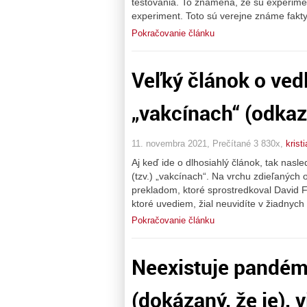
testovania. To znamená, že sú experimen
experiment. Toto sú verejne známe fakt
Pokračovanie článku
Veľký článok o ved
„vakcínach“ (odkaz
11. novembra 2021, Prečítané 3 830x,
krist
Aj keď ide o dlhosiahlý článok, tak nasl
(tzv.) „vakcínach“. Na vrchu zdieľanýc
prekladom, ktoré sprostredkoval David Fo
ktoré uvediem, žial neuvidíte v žiadny
Pokračovanie článku
Neexistuje pandémia
(dokázaný, že je), v