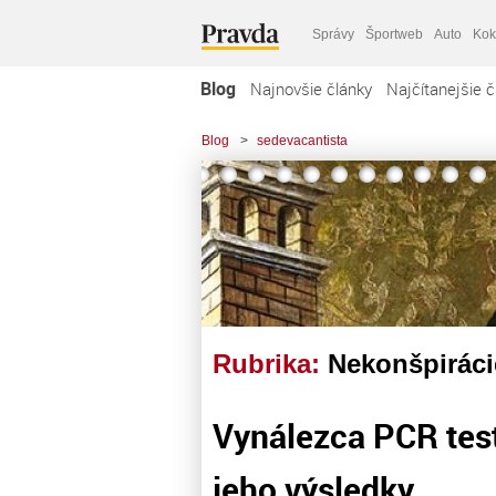
Správy
Športweb
Auto
Kok
Blog
Najnovšie články
Najčítanejšie č
Blog
>
sedevacantista
Rubrika:
Nekonšpiráci
Vynálezca PCR test
jeho výsledky