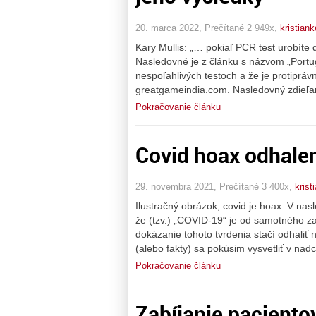
20. marca 2022, Prečítané 2 949x,
kristiank
Kary Mullis: „… pokiaľ PCR test urobíte
Nasledovné je z článku s názvom „Portug
nespoľahlivých testoch a že je protipráv
greatgameindia.com. Nasledovný zdieľan
Pokračovanie článku
Covid hoax odhalen
29. novembra 2021, Prečítané 3 400x,
krist
Ilustračný obrázok, covid je hoax. V na
že (tzv.) „COVID-19“ je od samotného zač
dokázanie tohoto tvrdenia stačí odhaliť 
(alebo fakty) sa pokúsim vysvetliť v nad
Pokračovanie článku
Zabíjanie paciento