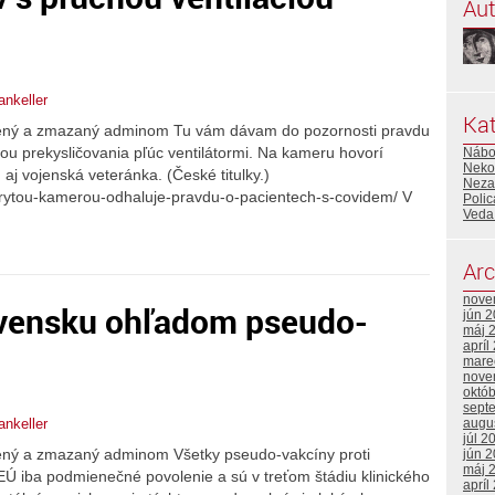
Aut
iankeller
Kat
ačený a zmazaný adminom Tu vám dávam do pozornosti pravdu
cou prekysličovania pľúc ventilátormi. Na kameru hovorí
Nábo
Neko
j vojenská veteránka. (České titulky.)
Neza
skrytou-kamerou-odhaluje-pravdu-o-pacientech-s-covidem/ V
Polic
Veda 
Arc
nove
ovensku ohľadom pseudo-
jún 
máj 
apríl
mare
nove
októ
sept
augu
iankeller
júl 2
čený a zmazaný adminom Všetky pseudo-vakcíny proti
jún 
máj 
Ú iba podmienečné povolenie a sú v treťom štádiu klinického
apríl