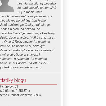
nestala, katolíci by povedali,
že taká situácia je nemožná
- t.j. situácia troch
riacich nárokovateľov na pápežstvo, s
snou hlavou po dekády (nazývane i
žské schizma po Česky); tak ako je
 i dnes u tých, čo hovoria, že
vacantná "téza" je nemožná, i keď fakty
rdzujú, že je pravdivá. Veľká schizma sa
a, a Otec O’Reilly hovorí: že nemáme
ntované, že horšie veci, božským
ľubom, sú nieto vylúčene, že sa nestanú.
e nič protirečiace si smerom k
rušenosti, s tvrdením, že nemáme
ža od smrti Pápeža Pia XII. r.1958...
oj výroku: vaticancatholic.com)
tistiky blogu
t článkov: 63
ová čítanosť: 251574x
merná čítanosť článkov: 3993x