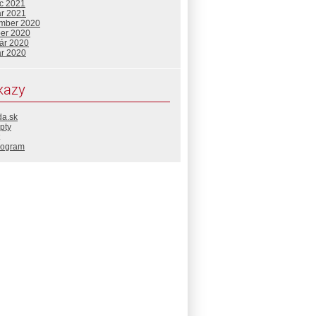
c 2021
ár 2021
mber 2020
ber 2020
uár 2020
ár 2020
kazy
da.sk
pty
rogram