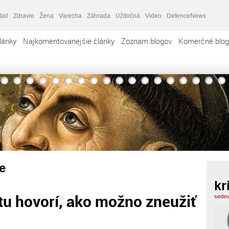
tail
Zdravie
Žena
Varecha
Záhrada
Užitočná
Video
DefenceNews
lánky
Najkomentovanejšie články
Zoznam blogov
Komerčné blog
e
kr
u hovorí, ako možno zneužiť
sedev