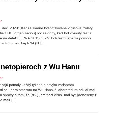
er
. dec. 2020: „Keďže žiadne kvantifikované vírusové izoláty
itie CDC [organizáciou] počas doby, keď bol vivinutý test a
né na detekciu RNA ‚2019-nCoV‘ boli testované za pomoci
n-vitro plne dlhej RNA (N […]
 netopieroch z Wu Hanu
er
chádzajú pomaly každý týždeň s novým variantom
osti sa uberá smerom na Wu Hanské laboratórium odkiaľ mal
ú správy o tom, že (tzv.) „smrtiaci vírus“ mal byť prenesený z
re mali […]