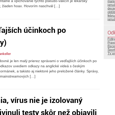
tálné a vpichovanie týchto pseudo-vakcín je lekársky
mare
janu
y, žiaden hoax. Hovorím naschvál […]
dece
októ
febr
janu
ľajších účinkoch po
Od
y)
Fotky
Prav
Rece
Šport
TV p
iankeller
edovné je len malý prierez správami o vedľajších účinkoch po
h odkazov uvediem odkazy na anglické videá s českým
rmánek, a takisto aj niektoré jeho preložené články. Správy,
ch mainstreamových […]
, vírus nie je izolovaný
ivinuli testy skôr než objavili