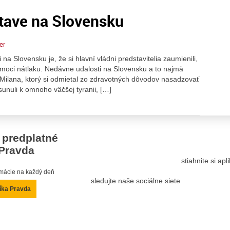
tave na Slovensku
er
a Slovensku je, že si hlavní vládni predstavitelia zaumienili,
omoci nátlaku. Nedávne udalosti na Slovensku a to najmä
 Milana, ktorý si odmietal zo zdravotných dôvodov nasadzovať
unuli k omnoho väčšej tyranii, […]
 predplatné
Pravda
stiahnite si ap
ormácie na každý deň
sledujte naše sociálne siete
íka Pravda