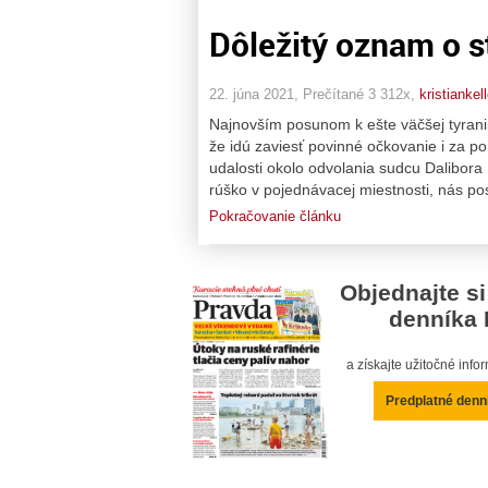
Dôležitý oznam o s
22. júna 2021, Prečítané 3 312x,
kristiankell
Najnovším posunom k ešte väčšej tyranii n
že idú zaviesť povinné očkovanie i za p
udalosti okolo odvolania sudcu Dalibora
rúško v pojednávacej miestnosti, nás pos
Pokračovanie článku
Objednajte si
denníka 
a získajte užitočné inf
Predplatné denn