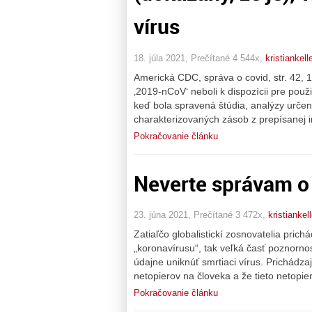
vírus
18. júla 2021, Prečítané 4 544x,
kristiankell
Americká CDC, správa o covid, str. 42, 1
‚2019-nCoV‘ neboli k dispozícii pre použ
keď bola spravená štúdia, analýzy urče
charakterizovaných zásob z prepísanej i
Pokračovanie článku
Neverte správam o
23. júna 2021, Prečítané 3 472x,
kristiankell
Zatiaľčo globalistickí zosnovatelia pri
„koronavírusu“, tak veľká časť poznorn
údajne uniknúť smrtiaci vírus. Prichádzaj
netopierov na človeka a že tieto netopie
Pokračovanie článku