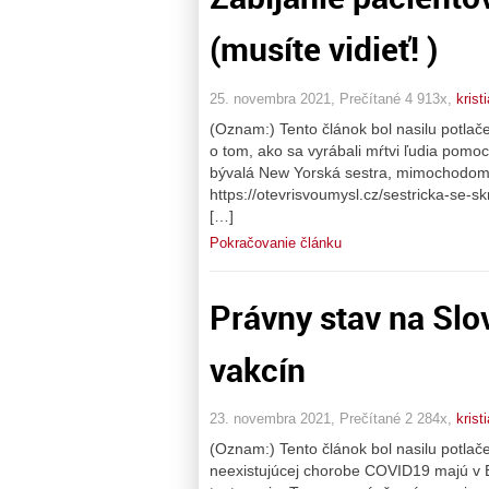
(musíte vidieť! )
25. novembra 2021, Prečítané 4 913x,
krist
(Oznam:) Tento článok bol nasilu potl
o tom, ako sa vyrábali mŕtvi ľudia pomo
bývalá New Yorská sestra, mimochodom a
https://otevrisvoumysl.cz/sestricka-se-
[…]
Pokračovanie článku
Právny stav na Sl
vakcín
23. novembra 2021, Prečítané 2 284x,
krist
(Oznam:) Tento článok bol nasilu potla
neexistujúcej chorobe COVID19 majú v E