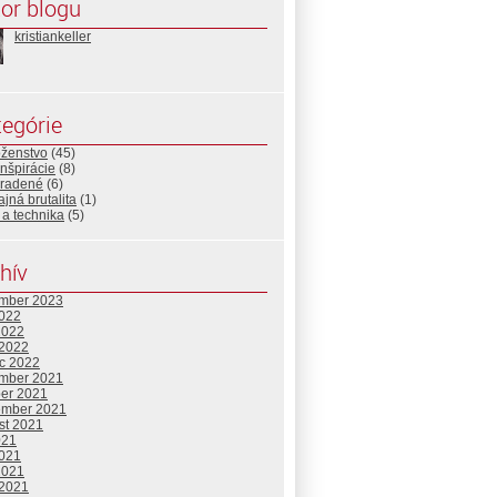
or blogu
kristiankeller
egórie
ženstvo
(45)
nšpirácie
(8)
radené
(6)
ajná brutalita
(1)
a technika
(5)
hív
mber 2023
2022
2022
 2022
c 2022
mber 2021
ber 2021
ember 2021
st 2021
021
2021
2021
 2021