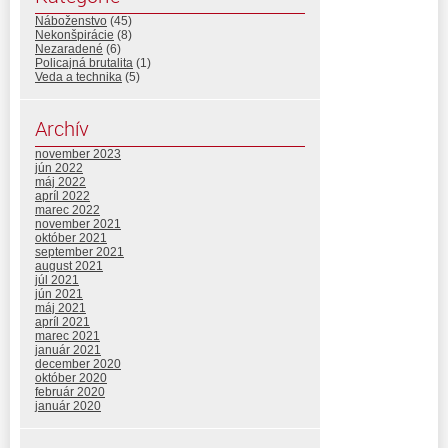
Náboženstvo
(45)
Nekonšpirácie
(8)
Nezaradené
(6)
Policajná brutalita
(1)
Veda a technika
(5)
Archív
november 2023
jún 2022
máj 2022
apríl 2022
marec 2022
november 2021
október 2021
september 2021
august 2021
júl 2021
jún 2021
máj 2021
apríl 2021
marec 2021
január 2021
december 2020
október 2020
február 2020
január 2020