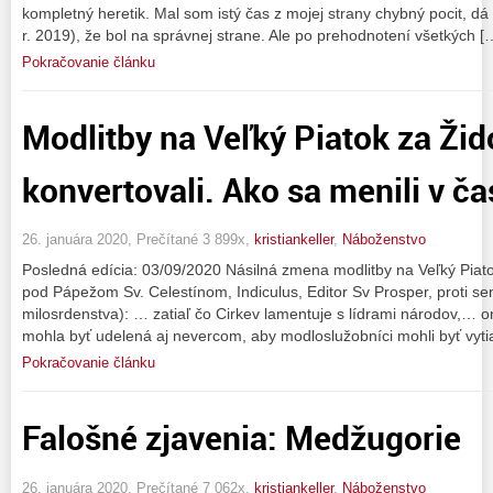
kompletný heretik. Mal som istý čas z mojej strany chybný pocit, dá
r. 2019), že bol na správnej strane. Ale po prehodnotení všetkých [
Pokračovanie článku
Modlitby na Veľký Piatok za Žid
konvertovali. Ako sa menili v ča
26. januára 2020, Prečítané 3 899x,
kristiankeller
,
Náboženstvo
Posledná edícia: 03/09/2020 Násilná zmena modlitby na Veľký Piato
pod Pápežom Sv. Celestínom, Indiculus, Editor Sv Prosper, proti s
milosrdenstva): … zatiaľ čo Cirkev lamentuje s lídrami národov,… on
mohla byť udelená aj nevercom, aby modloslužobníci mohli byť vyti
Pokračovanie článku
Falošné zjavenia: Medžugorie
26. januára 2020, Prečítané 7 062x,
kristiankeller
,
Náboženstvo