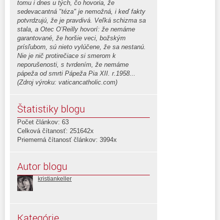
tomu i dnes u tých, čo hovoria, že
sedevacantná "téza" je nemožná, i keď fakty
potvrdzujú, že je pravdivá. Veľká schizma sa
stala, a Otec O’Reilly hovorí: že nemáme
garantované, že horšie veci, božským
prísľubom, sú nieto vylúčene, že sa nestanú.
Nie je nič protirečiace si smerom k
neporušenosti, s tvrdením, že nemáme
pápeža od smrti Pápeža Pia XII. r.1958...
(Zdroj výroku: vaticancatholic.com)
Štatistiky blogu
Počet článkov: 63
Celková čítanosť: 251642x
Priemerná čítanosť článkov: 3994x
Autor blogu
kristiankeller
Kategórie