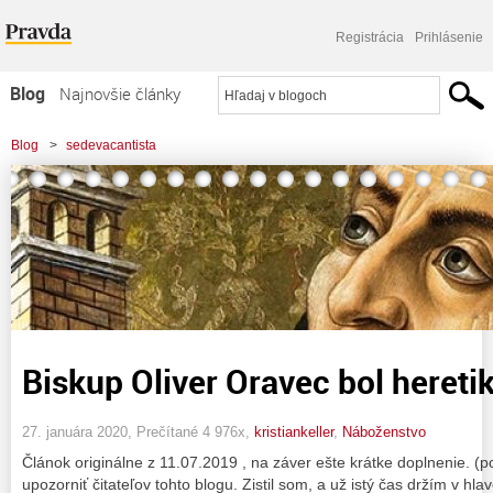
Registrácia
Prihlásenie
Blog
Najnovšie články
Najčítanejšie články
Blog
>
sedevacantista
Najkomentovanejšie články
Zoznam blogov
Komerčné blogy
Biskup Oliver Oravec bol hereti
27. januára 2020, Prečítané 4 976x,
kristiankeller
,
Náboženstvo
Článok originálne z 11.07.2019 , na záver ešte krátke doplnenie. (
upozorniť čitateľov tohto blogu. Zistil som, a už istý čas držím v hl