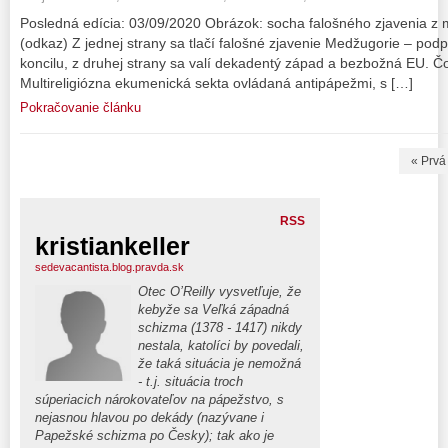
Posledná edícia: 03/09/2020 Obrázok: socha falošného zjavenia z m
(odkaz) Z jednej strany sa tlačí falošné zjavenie Medžugorie – pod
koncilu, z druhej strany sa valí dekadentý západ a bezbožná EU. Čo 
Multireligiózna ekumenická sekta ovládaná antipápežmi, s […]
Pokračovanie článku
« Prvá
RSS
kristiankeller
sedevacantista.blog.pravda.sk
Otec O’Reilly vysvetľuje, že
kebyže sa Veľká západná
schizma (1378 - 1417) nikdy
nestala, katolíci by povedali,
že taká situácia je nemožná
- t.j. situácia troch
súperiacich nárokovateľov na pápežstvo, s
nejasnou hlavou po dekády (nazývane i
Papežské schizma po Česky); tak ako je