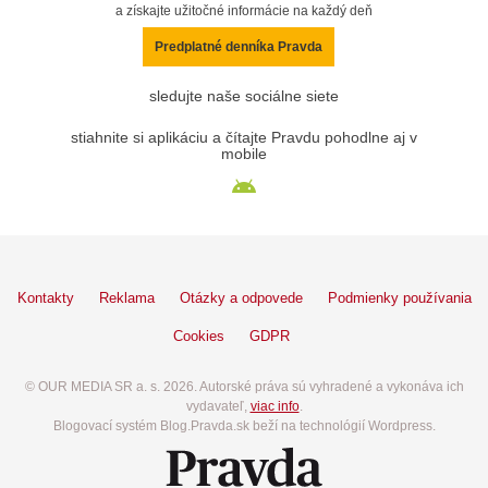
a získajte užitočné informácie na každý deň
Predplatné denníka Pravda
sledujte naše sociálne siete
stiahnite si aplikáciu a čítajte Pravdu pohodlne aj v
mobile
Kontakty
Reklama
Otázky a odpovede
Podmienky používania
Cookies
GDPR
© OUR MEDIA SR a. s. 2026. Autorské práva sú vyhradené a vykonáva ich
vydavateľ,
viac info
.
Blogovací systém Blog.Pravda.sk beží na technológií Wordpress.