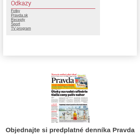
Odkazy
Fotky
Pravda.sk
Recepty
Šport
TV program
Objednajte si predplatné denníka Pravda