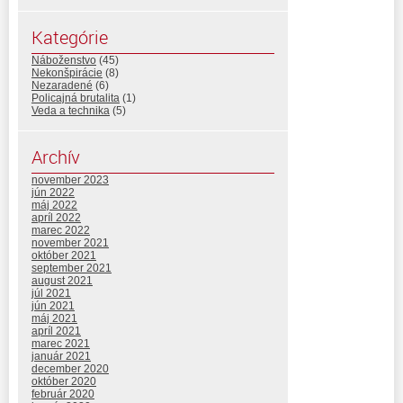
Kategórie
Náboženstvo
(45)
Nekonšpirácie
(8)
Nezaradené
(6)
Policajná brutalita
(1)
Veda a technika
(5)
Archív
november 2023
jún 2022
máj 2022
apríl 2022
marec 2022
november 2021
október 2021
september 2021
august 2021
júl 2021
jún 2021
máj 2021
apríl 2021
marec 2021
január 2021
december 2020
október 2020
február 2020