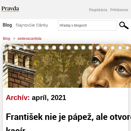
Registrácia
Prihlásenie
Blog
Najnovšie články
Najčítanejšie články
Blog
>
sedevacantista
Najkomentovanejšie články
Zoznam blogov
Komerčné blogy
Archív:
apríl, 2021
František nie je pápež, ale otvo
kacír