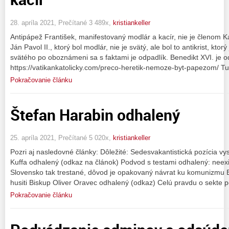
28. apríla 2021, Prečítané 3 489x,
kristiankeller
Antipápež František, manifestovaný modlár a kacír, nie je členom Kato
Ján Pavol II., ktorý bol modlár, nie je svätý, ale bol to antikrist, kto
svätého po oboznámeni sa s faktami je odpadlík. Benedikt XVI. je od
https://vatikankatolicky.com/preco-heretik-nemoze-byt-papezom/ Tu
Pokračovanie článku
Štefan Harabin odhalený
25. apríla 2021, Prečítané 5 020x,
kristiankeller
Pozri aj nasledovné články: Dôležité: Sedesvakantistická pozícia v
Kuffa odhalený (odkaz na článok) Podvod s testami odhalený: neex
Slovensko tak trestané, dôvod je opakovaný návrat ku komunizmu E
husiti Biskup Oliver Oravec odhalený (odkaz) Celú pravdu o sekte po
Pokračovanie článku