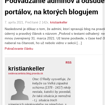
Podvádzanie adminov a odsúde
portálov, na ktorých blogujem
7. apríla 2021, Prečítané 2 142x,
kristiankeller
Nasledovné je dôkaz o tom, že admini, ktorí spravujú blog na prav
úderný a pravdivý článok s názvom „Podvod s testami odhalený: ne
mnou zverejnený 31. marca 2021. Už tesne poobede, v čase keď čl
naberal na čítanosti, ho už nebolo vidno v sekcii […]
Pokračovanie článku
RSS
kristiankeller
sedevacantista.blog.pravda.sk
Otec O’Reilly vysvetľuje, že
kebyže sa Veľká západná
schizma (1378 - 1417) nikdy
nestala, katolíci by povedali,
že taká situácia je nemožná
- t.j. situácia troch
súperiacich nárokovateľov na pápežstvo, s