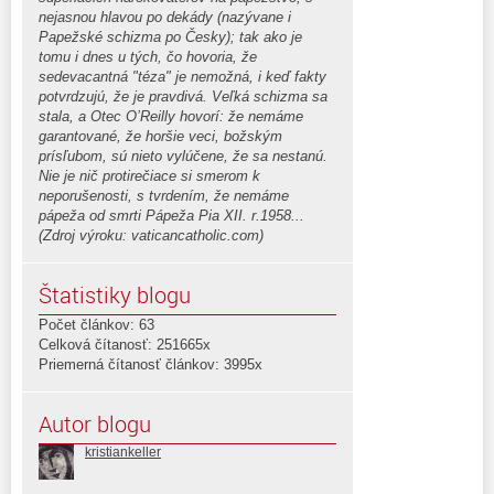
nejasnou hlavou po dekády (nazývane i
Papežské schizma po Česky); tak ako je
tomu i dnes u tých, čo hovoria, že
sedevacantná "téza" je nemožná, i keď fakty
potvrdzujú, že je pravdivá. Veľká schizma sa
stala, a Otec O’Reilly hovorí: že nemáme
garantované, že horšie veci, božským
prísľubom, sú nieto vylúčene, že sa nestanú.
Nie je nič protirečiace si smerom k
neporušenosti, s tvrdením, že nemáme
pápeža od smrti Pápeža Pia XII. r.1958...
(Zdroj výroku: vaticancatholic.com)
Štatistiky blogu
Počet článkov: 63
Celková čítanosť: 251665x
Priemerná čítanosť článkov: 3995x
Autor blogu
kristiankeller