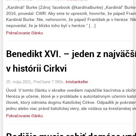
„Kardinál“ Burke (Zdroj: facebook @kardinalburke) „Kardinál“ Burke
2016, povedal: CWR: Aby sme to upresnili, hovoríte, že pápež Frant
Kardinál Burke: Nie, nehovorím, že pápež František je v heréze. N
nepovedal, že je blízko toho byť v heréze.“ […]
Pokračovanie článku
Benedikt XVI. – jeden z najväč
v histórii Cirkvi
25. mája 2021, Prečítané 7 080x,
kristiankeller
Úvod: V tomto článku v skratke uvediem najväčšie kacírstva a zloč
Heréza je učenie, ktoré je v protiklade s autoritatívnym učením katol
človek, ktorý odmieta dogmu Katolíckej Cirkve. Odpadlík je pokrste
jednu alebo viac právd katolíckej viery, ale vzdáva sa kresťanskej vi
Pokračovanie článku