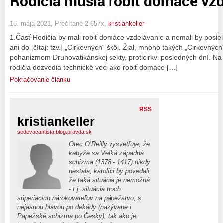
Rodičia musia robiť domáce vz
16. mája 2021, Prečítané 2 657x,
kristiankeller
1.Časť Rodičia by mali robiť domáce vzdelávanie a nemali by posiela
ani do [čítaj: tzv.] „Cirkevných“ škôl. Žial, mnoho takých „Cirkevných“
pohanizmom Druhovatikánskej sekty, proticirkvi posledných dní. N
rodičia dozvedia technické veci ako robiť domáce […]
Pokračovanie článku
RSS
kristiankeller
sedevacantista.blog.pravda.sk
Otec O’Reilly vysvetľuje, že
kebyže sa Veľká západná
schizma (1378 - 1417) nikdy
nestala, katolíci by povedali,
že taká situácia je nemožná
- t.j. situácia troch
súperiacich nárokovateľov na pápežstvo, s
nejasnou hlavou po dekády (nazývane i
Papežské schizma po Česky); tak ako je