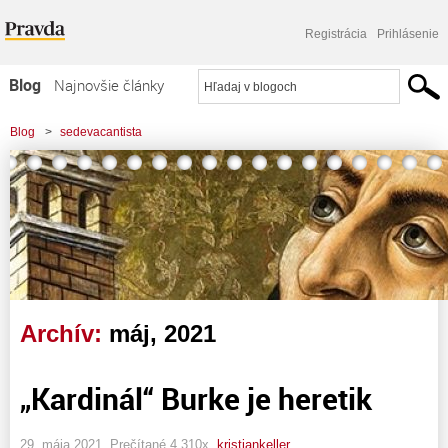
Registrácia
Prihlásenie
Blog
Najnovšie články
Najčítanejšie články
Blog
>
sedevacantista
Najkomentovanejšie články
Zoznam blogov
Komerčné blogy
Archív:
máj, 2021
„Kardinál“ Burke je heretik
29. mája 2021, Prečítané 4 310x,
kristiankeller