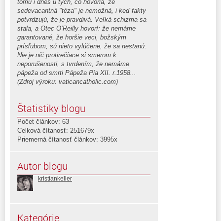
tomu i dnes u tých, čo hovoria, že
sedevacantná "téza" je nemožná, i keď fakty
potvrdzujú, že je pravdivá. Veľká schizma sa
stala, a Otec O’Reilly hovorí: že nemáme
garantované, že horšie veci, božským
prísľubom, sú nieto vylúčene, že sa nestanú.
Nie je nič protirečiace si smerom k
neporušenosti, s tvrdením, že nemáme
pápeža od smrti Pápeža Pia XII. r.1958...
(Zdroj výroku: vaticancatholic.com)
Štatistiky blogu
Počet článkov: 63
Celková čítanosť: 251679x
Priemerná čítanosť článkov: 3995x
Autor blogu
kristiankeller
Kategórie