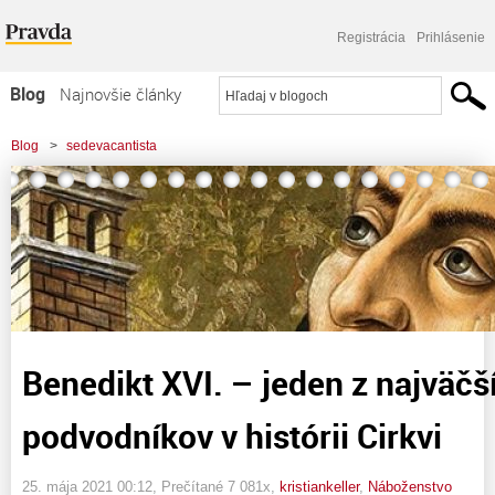
Registrácia
Prihlásenie
Blog
Najnovšie články
Najčítanejšie články
Blog
>
sedevacantista
Najkomentovanejšie články
>
Benedikt XVI. - jeden z najväčších podvodníkov v histórii Cirkvi
Zoznam blogov
Komerčné blogy
Benedikt XVI. – jeden z najväčš
podvodníkov v histórii Cirkvi
25. mája 2021 00:12
, Prečítané 7 081x,
kristiankeller
,
Náboženstvo