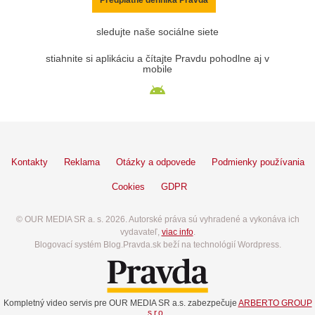
sledujte naše sociálne siete
stiahnite si aplikáciu a čítajte Pravdu pohodlne aj v
mobile
Kontakty
Reklama
Otázky a odpovede
Podmienky používania
Cookies
GDPR
© OUR MEDIA SR a. s. 2026. Autorské práva sú vyhradené a vykonáva ich
vydavateľ,
viac info
.
Blogovací systém Blog.Pravda.sk beží na technológií Wordpress.
Kompletný video servis pre OUR MEDIA SR a.s. zabezpečuje
ARBERTO GROUP
s.r.o.
.