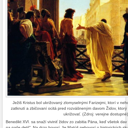
Ježiš Kristus bol ukrižovaný zlomyselnými Farizejmi, ktorí v neho
zatknutí a zbičovaní ocitá pred rozvášneným davom Židov, ktorý v
ukrižovať. (Zdroj: verejne dostupné
Benedikt XVI. sa snaží viviniť židov zo zabitia Pána, keď všetok da
na naše deti!“.
N
a drzo hovorí, že Matúš nehovorí o historických sk