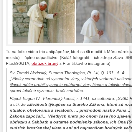
Tu na fotke vidno trio antipápežov, ktorí sa šli modliť k Múru nárek
miesto) – úplne odpadlíctvo. (Koláž fotografií – ich zdroje zľava: S
Flash90/JTA;
obrázok braný
z Františkovho instagramu)
Sv. Tomáš Akvinský, Summa Theologica, Pt. I-II, Q. 103., A. 4:
„Všetky ceremónie sú vyznaním viery, v ktorých vnútorné uctiev
človek môže urobiť vyznanie
vnútornej viery
činom a takisto slova
spraví falošné vyznanie, hreší smrteľne.
Pápež Eugen IV., Florentský koncil, r. 1441, ex cathedra: „Svätá 
a učí, že
záležitosti týkajúce sa Starého Zákona; ktoré sú r
rituálov, obetovania a sviatostí, … príchodom nášho Pána… z
Zákona započali… Všetkých preto po onom čase (po zjavení e
obriezku a Sabbath a ostatné podmienky zákona, ich Ona [S
cudzích kresťanskej viere a ani pri najmenšom hodných več