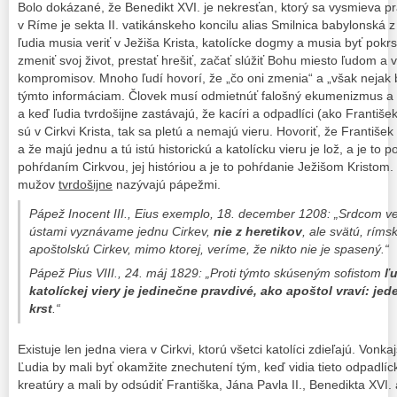
Bolo dokázané, že Benedikt XVI. je nekresťan, ktorý sa vysmieva prav
v Ríme je sekta II. vatikánskeho koncilu alias Smilnica babylonská 
ľudia musia veriť v Ježiša Krista, katolícke dogmy a musia byť pokrs
zmeniť svoj život, prestať hrešiť, začať slúžiť Bohu miesto ľudom a 
kompromisov. Mnoho ľudí hovorí, že „čo oni zmenia“ a „však nejak b
týmto informáciam. Človek musí odmietnúť falošný ekumenizmus a an
a keď ľudia tvrdošijne zastávajú, že kacíri a odpadlíci (ako František
sú v Cirkvi Krista, tak sa pletú a nemajú vieru. Hovoriť, že František
a že majú jednu a tú istú historickú a katolícku vieru je lož, a je to 
pohŕdaním Cirkvou, jej históriou a je to pohŕdanie Ježišom Kristom. 
mužov
tvrdošijne
nazývajú pápežmi.
Pápež Inocent III., Eius exemplo, 18. december 1208: „Srdcom v
ústami vyznávame jednu Cirkev,
nie z heretikov
, ale svätú, ríms
apoštolskú Cirkev, mimo ktorej, veríme, že nikto nie je spasený.“
Pápež Pius VIII., 24. máj 1829: „Proti týmto skúseným sofistom
ľu
katolíckej viery je jedinečne pravdivé, ako apoštol vraví: je
krst
.“
Existuje len jedna viera v Cirkvi, ktorú všetci katolíci zdieľajú. Von
Ľudia by mali byť okamžite znechutení tým, keď vidia tieto odpadl
kreatúry a mali by odsúdiť Františka, Jána Pavla II., Benedikta XVI.