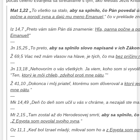
počas celého Evanjelia sa stretávame s tým, ako Mesiáš Ježiš Kristu
Mat 1,22 „
To všetko sa stalo,
aby sa splnilo, čo Pán povedal ú
počne a porodí syna a dajú mu meno Emanuel,
“ čo v preklade z
Iz 14,7 „Preto vám sám Pán dá znamenie:
Hľa, panna počne a p
Emanuel!
“
—
Jn 15,25 „To preto,
aby sa splnilo slovo napísané v ich Zákon
Ž 69,5
Viac než mám vlasov na hlave, je tých, čo ma
bez príčiny 
—
Jn 13,18 „Nehovorím o vás všetkých. Ja viem, koho som si vyvoli
“Ten,
ktorý je môj chlieb, zdvihol proti mne pätu
.”“
Ž 41,10 „
Dokonca i môj priateľ, ktorému som dôveroval a
ktorý je
mne pätu
.“
—
Mk 14,49 „Deň čo deň som učil u vás v chráme, a nezajali ste ma
—
Mt 2,15 „Tam zostal až do Herodesovej smrti,
aby sa splnilo, č
„
Z Egypta som povolal svojho syna
.“
Oz 11,1 „Keď bol Izrael mladý, miloval som ho a
z Egypta som pov
—