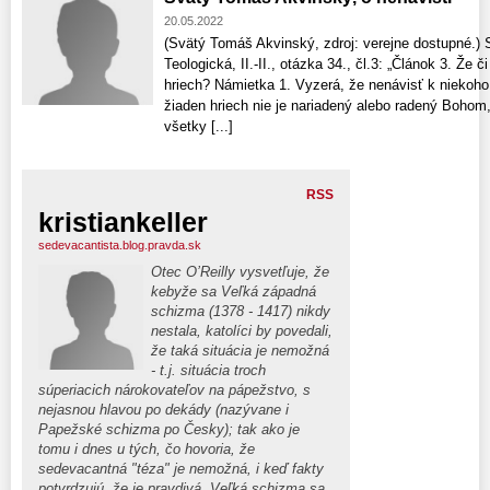
20.05.2022
(Svätý Tomáš Akvinský, zdroj: verejne dostupné.
Teologická, II.-II., otázka 34., čl.3: „Článok 3. Že
hriech? Námietka 1. Vyzerá, že nenávisť k niekoho
žiaden hriech nie je nariadený alebo radený Bohom,
všetky [...]
RSS
kristiankeller
sedevacantista.blog.pravda.sk
Otec O’Reilly vysvetľuje, že
kebyže sa Veľká západná
schizma (1378 - 1417) nikdy
nestala, katolíci by povedali,
že taká situácia je nemožná
- t.j. situácia troch
súperiacich nárokovateľov na pápežstvo, s
nejasnou hlavou po dekády (nazývane i
Papežské schizma po Česky); tak ako je
tomu i dnes u tých, čo hovoria, že
sedevacantná "téza" je nemožná, i keď fakty
potvrdzujú, že je pravdivá. Veľká schizma sa