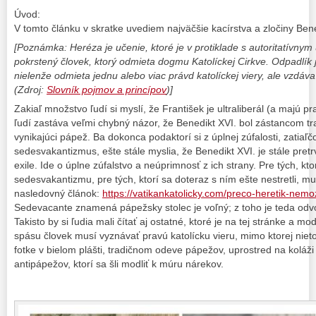
Úvod:
V tomto článku v skratke uvediem najväčšie kacírstva a zločiny Ben
[Poznámka: Heréza je učenie, ktoré je v protiklade s autoritatívnym u
pokrstený človek, ktorý odmieta dogmu Katolíckej Cirkve. Odpadlík 
nielenže odmieta jednu alebo viac právd katolíckej viery, ale vzdáva
(Zdroj:
Slovník pojmov a princípov
)]
Zakiaľ množstvo ľudí si myslí, že František je ultraliberál (a majú pr
ľudí zastáva veľmi chybný názor, že Benedikt XVI. bol zástancom tr
vynikajúci pápež. Ba dokonca podaktorí si z úplnej zúfalosti, zatiaľ
sedesvakantizmus, ešte stále myslia, že Benedikt XVI. je stále pret
exile. Ide o úplne zúfalstvo a neúprimnosť z ich strany. Pre tých, kt
sedesvakantizmu, pre tých, ktorí sa doteraz s ním ešte nestretli, m
nasledovný článok:
https://vatikankatolicky.com/preco-heretik-nem
Sedevacante znamená pápežsky stolec je voľný; z toho je teda od
Takisto by si ľudia mali čítať aj ostatné, ktoré je na tej stránke a m
spásu človek musí vyznávať pravú katolícku vieru, mimo ktorej nieto
fotke v bielom plášti, tradičnom odeve pápežov, uprostred na koláž
antipápežov, ktorí sa šli modliť k múru nárekov.