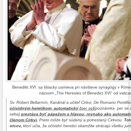
Benedikt XVI. sa lišiacky usmieva pri návšteve synagógy v Ríme.
názvom „The Heresies of Benedict XVI“ od vatica
Sv. Róbert Bellarmín, Kardinál a učiteľ Cirkvi,
De Romano Pontific
očividným heretikom, automaticky (
per se
)
[poznámka: per se
seba]
prestáva byť pápežom a hlavou, rovnako ako automati
členom Cirkvi
.
Preto môže byť súdený a potrestaný Cirkvou.
Tot
otcov
,
ktorí učia, že očividní heretici okamžite strácajú všetku juri