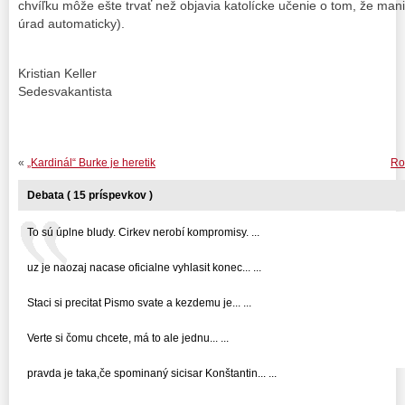
chvíľku môže ešte trvať než objavia katolícke učenie o tom, že mani
úrad automaticky).
Kristian Keller
Sedesvakantista
«
„Kardinál“ Burke je heretik
Ro
Debata ( 15 príspevkov )
To sú úplne bludy. Cirkev nerobí kompromisy. ...
uz je naozaj nacase oficialne vyhlasit konec... ...
Staci si precitat Pismo svate a kezdemu je... ...
Verte si čomu chcete, má to ale jednu... ...
pravda je taka,če spominaný sicisar Konštantin... ...