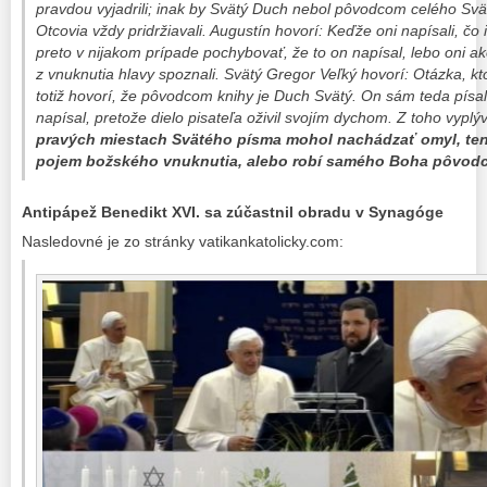
pravdou vyjadrili; inak by Svätý Duch nebol pôvodcom celého Svä
Otcovia vždy pridržiavali. Augustín hovorí: Keďže oni napísali, č
preto v nijakom prípade pochybovať, že to on napísal, lebo oni ak
z vnuknutia hlavy spoznali. Svätý Gregor Veľký hovorí: Otázka, kto
totiž hovorí, že pôvodcom knihy je Duch Svätý. On sám teda písal
napísal, pretože dielo pisateľa oživil svojím dychom. Z toho vyplý
pravých miestach Svätého písma mohol nachádzať omyl, ten 
pojem božského vnuknutia, alebo robí samého Boha pôvod
Antipápež Benedikt XVI. sa zúčastnil obradu v Synagóge
Nasledovné je zo stránky vatikankatolicky.com: