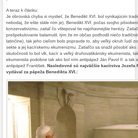
A teraz k článku:
Je obrovská chyba si myslieť, že Benedikt XVI. bol vynikajúcim tra
nebodaj, že ešte stále ním je). Benedikt XVI. počas svojho pôsobeni
konzervativizmu, zatiaľ čo vštepoval tie najohavnejšie herézy. Zatia
prešpekulovanie balamutil, tým že im občas podhodil niečo tradičn
latinčine), tak jeho cieľom bolo popravde to, aby veľký okruh ľudí z
sekte a jej kacírskemu ekumenizmu. Zatiaľčo sa snažil pôsobiť ako z
skutočnosti to bol vlk, kacír a veľký druhovatikánsky ekumenista, ta
ekumenista podobne tak ako bol ním antipápež Ján Pavol II. a tak ako
antipápež František.
Nasledovné sú najväčšie kacírstva Jozefa R
vydával za pápeža Benedikta XVI.: