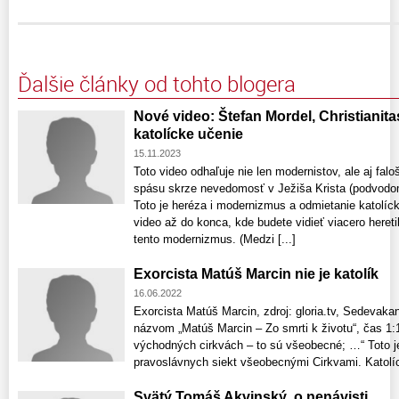
Ďalšie články od tohto blogera
Nové video: Štefan Mordel, Christianita
katolícke učenie
15.11.2023
Toto video odhaľuje nie len modernistov, ale aj faloš
spásu skrze nevedomosť v Ježiša Krista (podvodo
Toto je heréza i modernizmus a odmietanie katolíc
video až do konca, kde budete vidieť viacero hereti
tento modernizmus. (Medzi [...]
Exorcista Matúš Marcin nie je katolík
16.06.2022
Exorcista Matúš Marcin, zdroj: gloria.tv, Sedevaka
názvom „Matúš Marcin – Zo smrti k životu“, čas 1:
východných cirkvách – to sú všeobecné; …“ Toto j
pravoslávnych siekt všeobecnými Cirkvami. Katolíc
Svätý Tomáš Akvinský, o nenávisti