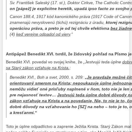
Sv. František Saleský (17. st.), Doktor Cirkve,
The Catholic Contr
on [pápež] je explicitne heretik, upadá ipso facto zo svojho
Canon 188.4,
1917 kód kanonického práva (
1917 Code of Canon
znamenajú nevyslovenú (tichú) rezignáciu z úradu,
ktorej rezign
operáciou práva, a preto je od tej chvíle efektívna
bez žiadne
(4)
keď verejne odpadol od viery
.“
Antipápež Benedikt XVI. tvrdil, že židovský pohľad na Písmo j
Benedikt XVI. povedal vo svojej knihe, že
„Jestvujú teda úplne
dobr
sa Starý zákon vzťahuje na Krista
„
:
Benedikt XVI.,
Boh a svet
, 2000, s. 209:
„
Je pravdaže možné číta
orientovaný smerom na Krista; nepoukazuje úplne jednoznač
nemôžu vidieť oné prísľuby naplnené v ňom, toto nie je len zl
pre nejasnosť textov…
Jestvujú teda úplne dobré dôvody na
zákon vzťahuje na Krista a na povedanie, Nie, to nie je to, č
dobré dôvody na vzťahovanie ho [SZ] na neho – toto je to, o
a kresťanmi.“
Toto je úplne odpadlíctvo a zaprenie Ježiša Krista. Starý Zákon m