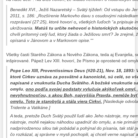
Benedikt XVI., Ježiš Nazaretský – Svätý týždeň: Od vstupu do Je
2011, s. 186: „Rozšírenie Markovho davu s osudovými následka
rozprávaní (27:25), ktoré hovorí o„ všetkých ľuďoch “a pripisuje
ukrižovania.
Matúš tu určite nehovorí o historických skutočn
chvíli prítomný celý ľud, ktorý žiada o Ježišovu smrť? Je zrejmé, ž
opísaná v Jánovom a v Markovom opise.““
Všetky časti Starého Zákona a Nového Zákona, teda aj Evanjelia,
inšpirované. Pápež Lev XIII. hovorí, že Písmo je oprostené od omyl
Pope Leo XIII, Proventissimus Deus (#20-21), Nov. 18, 1893: 
ktoré Cirkev uznáva za posvätné a kanonické, sú celé, so vš
napísané z vnuknutia
Ducha Svätého. A božské vnuknutie s
omylu
,
ono podľa svojej podstaty vylučuje akýkoľvek omyl, 
nevyhnutnosťou, s akou Boh, najvyššia Pravda, nemôže by
omylu. Toto je starobylá a stála viera Cirkvi.
[Nasleduje odvolan
Tridente a Vatikáne.]
A teda, pretože Duch Svätý použil ľudí ako Jeho nástroje, my n
nástroje, mohli nejakou náhodou upadnúť do omylu, a nie primárn
nadprirodzenou silou tak pobádal a pohýnal do písania, tak stál po
čo rozkázal, aj správne v mysli pochopili, aj chceli verne napísa