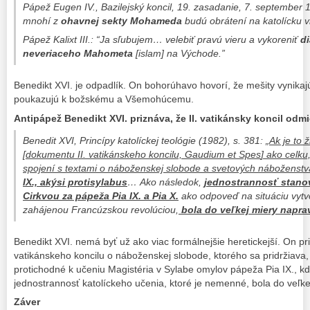
Pápež Eugen IV., Bazilejský koncil, 19. zasadanie, 7. september 
mnohí z
ohavnej sekty Mohameda
budú obrátení na katolícku v
Pápež Kalixt III.: “Ja sľubujem… velebiť pravú vieru a vykoreniť
d
neveriaceho Mahometa
[islam] na Východe.”
Benedikt XVI. je odpadlík. On bohorúhavo hovorí, že mešity vynika
poukazujú k božskému a Všemohúcemu.
Antipápež Benedikt XVI. priznáva, že II. vatikánsky koncil od
Benedit XVI,
Princípy katolíckej teológie
(1982), s. 381: „
Ak je to 
[dokumentu II. vatikánskeho koncilu,
Gaudium et Spes
] ako celku
spojení s textami o náboženskej slobode a svetových náboženst
IX., akýsi protisylabus
… Ako následok,
jednostrannosť stanov
Cirkvou za pápeža Pia IX. a Pia X.
ako odpoveď na situáciu vytv
zahájenou Francúzskou revolúciou,
bola do veľkej miery napra
Benedikt XVI. nemá byť už ako viac formálnejšie heretickejší. On pri
vatikánskeho koncilu o náboženskej slobode, ktorého sa pridržiava
,
protichodné k učeniu Magistéria v Sylabe omylov pápeža Pia IX., k
jednostrannosť katolíckeho učenia, ktoré je nemenné, bola do veľk
Záver