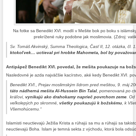
Na fotke sa Benedikt XVI. modlí v Mešite bok po boku s islámsk
prekrížené ruky podobne jak moslimovia. (Zdroj: vati
Sv. Tomáš Akvinský,
Summa Theologica
, Časť II, 12. otázka, čl. 
ktokoľvek… uctieval pri hrobke Mahometa, bol by považovan
Antipápež Benedikt XVI. povedal, že mešita poukazuje na bož
Nasledovné je azda najväčšie kacírstvo, aké kedy Benedikt XVI. po
Benedikt XVI.,
Prejav moslimským lídrom pred mešitou
, 9. máj 20
táto nádherná mešita Al-Hussein Bin Talal
, pomenovaná po c
kráľovi,
vynikajú ako drahokamy naprieč povrchom zeme
. Od
veľkolepých po skromné,
všetky poukazujú k božskému
, k Vš
Všemohúcemu.“
Islamisti neuctievajú Ježiša Krista a rúhajú sa mu a rúhajú sa takisto 
neuctievajú Boha. Islam je temná sekta z východu, ktorá bola odsú