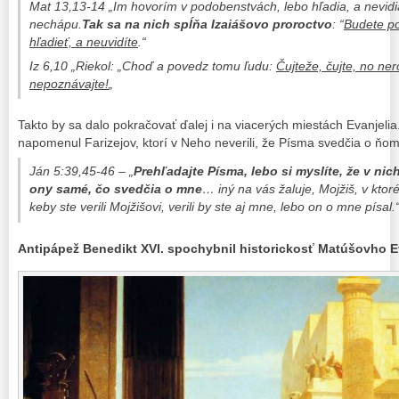
Mat 13,13-14 „
Im hovorím v podobenstvách, lebo hľadia, a nevidi
nechápu.
Tak sa na nich spĺňa Izaiášovo proroctvo
: “
Budete po
hľadieť, a neuvidíte
.“
Iz 6,10 „Riekol: „Choď a povedz tomu ľudu:
Čujteže, čujte, no ner
nepoznávajte!
„
Takto by sa dalo pokračovať ďalej i na viacerých miestách Evanjelia
napomenul Farizejov, ktorí v Neho neverili, že Písma svedčia o ňom
Ján 5:39,45-46 – „
Prehľadajte Písma, lebo si myslíte, že v nic
ony samé, čo svedčia o mne
… iný na vás žaluje, Mojžiš, v kto
keby ste verili Mojžišovi, verili by ste aj mne, lebo on o mne písal.
Antipápež Benedikt XVI. spochybnil historickosť Matúšovho E