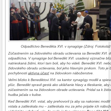
Odpadlíctvo Benedikta XVI. v synagóge (Zdroj: Fotokoláž 
Zúčastnením sa židovského obradu uctievania sa Benedikt XVI. do
odpadlíctva. V synagóge bol Benedikt XVI. usadený význačne blí
natrieskaná židmi, ktorí tam boli, aby ho videli. Benedikt XVI. neb
židovského obradu uctievania, bol jeho hlavným prvkom. Toto je 
pochybnosti
aktívna účasť
na židovskom náboženstve.
Veľmi blízko k Benediktovi XVI. sa kantor synagógy modlil a spie
pľúc
. Benedikt spravil gestá ako ukláňanie hlavy a tlieskanie, aby
zúčastnením sa na židovskom obrade uctievania. Pridal sa k žid
hudba jačala v kulise.
Keď Benedikt XVI. vstal, aby prehovoril (a aby sa nakoniec modli
vstala a zatlieskala mu – zatlieskala mu za jeho prijatie ich nábo