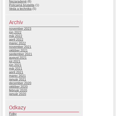
Nezaradené
(6)
Policajná brutalita
(1)
Veda a technika
(5)
Archív
november 2023
jún 2022
máj 2022
apríl 2022
marec 2022
november 2021
október 2021
september 2021
august 2021
júl 2021
jún 2021
máj 2021
apríl 2021
marec 2021
január 2021
december 2020
október 2020
február 2020
január 2020
Odkazy
Fotky