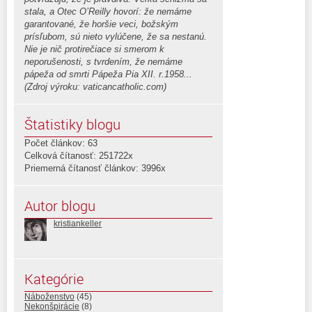
stala, a Otec O’Reilly hovorí: že nemáme
garantované, že horšie veci, božským
prísľubom, sú nieto vylúčene, že sa nestanú.
Nie je nič protirečiace si smerom k
neporušenosti, s tvrdením, že nemáme
pápeža od smrti Pápeža Pia XII. r.1958...
(Zdroj výroku: vaticancatholic.com)
Štatistiky blogu
Počet článkov: 63
Celková čítanosť: 251722x
Priemerná čítanosť článkov: 3996x
Autor blogu
kristiankeller
Kategórie
Náboženstvo
(45)
Nekonšpirácie
(8)