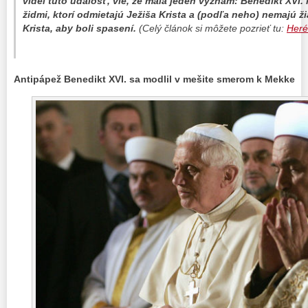
videl túto udalosť, vie, že mala jeden význam: Benedikt XVI
židmi, ktorí odmietajú Ježiša Krista a (podľa neho) nemajú ž
Krista, aby boli spasení.
(Celý článok si môžete pozrieť tu:
Heré
Antipápež Benedikt XVI. sa modlil v mešite smerom k Mekke