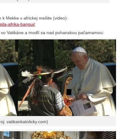
 k Mekke v africkej mešite (video):
sita-afrika-bangui/
ly vo Vatikáne a modlí sa nad pohanskou pačamamou:
j: vatikankatolicky.com)