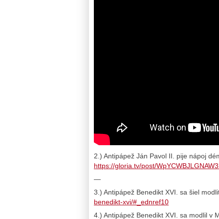
2.) Antipápež Ján Pavol II. pije nápoj d
https://gloria.tv/post/WpYCWBJLGN
—
3.) Antipápež Benedikt XVI. sa šiel mod
benedikt-xvi/#_ednref10
4.) Antipápež Benedikt XVI. sa modlil v 