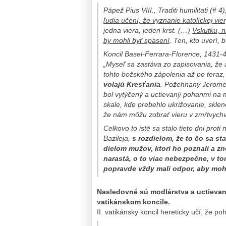
Pápež Pius VIII.,
Traditi humilitati
(# 4)
ľudia učení, že vyznanie katolíckej vie
jedna viera, jeden krst. (…)
Vskutku, 
by mohli byť spasení
. Ten, kto uverí,
Koncil Basel-Ferrara-Florence, 1431-4
„Myseľ sa zastáva zo zapisovania, že 
tohto božského zápolenia až po teraz
volajú Kresťania
. Požehnaný Jerome 
bol vytýčený a uctievaný pohanmi na 
skale, kde prebehlo ukrižovanie, skle
že nám môžu zobrať vieru v zmŕtvychvst
Celkovo to isté sa stalo tieto dni pro
Bazileja,
s rozdielom, že to čo sa s
dielom mužov, ktorí ho poznali a zn
narastá, o to viac nebezpečne, v to
popravde vždy mali odpor, aby mohli
Nasledovné sú modlárstva a uctievan
vatikánskom koncile.
II. vatikánsky koncil hereticky učí, že 