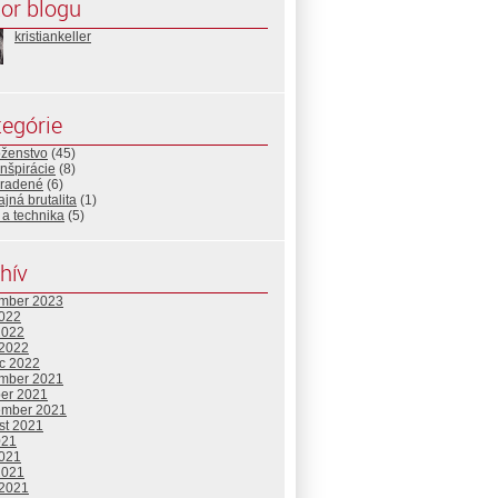
or blogu
kristiankeller
egórie
ženstvo
(45)
nšpirácie
(8)
radené
(6)
ajná brutalita
(1)
a technika
(5)
hív
mber 2023
2022
2022
 2022
c 2022
mber 2021
ber 2021
ember 2021
st 2021
021
2021
2021
 2021