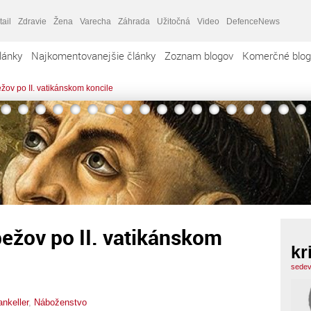
tail
Zdravie
Žena
Varecha
Záhrada
Užitočná
Video
DefenceNews
lánky
Najkomentovanejšie články
Zoznam blogov
Komerčné blog
žov po II. vatikánskom koncile
ežov po II. vatikánskom
kr
sedev
ankeller
,
Náboženstvo