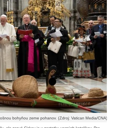
lošnou bohyňou zeme pohanov. (Zdroj: Vatican Media/CNA)
lu, ale pravá Cirkev je v zostatku verných katolíkov. Pre