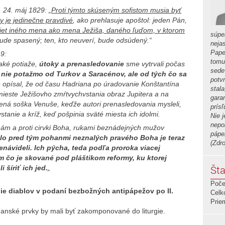
, 24. máj 1829: „
Proti týmto skúseným sofistom musia byť
ry je jedinečne pravdivé
, ako prehlasuje apoštol: jeden Pán,
niet iného mena ako mena Ježiša, daného ľuďom, v ktorom
súpe
 bude spasený; ten, kto neuverí, bude odsúdený.“
neja
Pape
9:
tomu
aké potiaže,
útoky a prenasledovanie
sme vytrvali počas
sede
,
nie potažmo od Turkov a Saracénov, ale od tých čo sa
potv
opísal, že od času Hadriana po úradovanie Konštantína
stal
mieste Ježišovho zmŕtvychvstania obraz Jupitera a na
gara
nená soška Venuše, keďže autori prenasledovania mysleli,
prís
anie a kríž, keď pošpinia sväté miesta ich idolmi.
Nie j
nepo
ti nám a proti cirvki Boha, rukami beznádejných mužov
pápe
talo pred tým pohanmi neznalých pravého Boha je teraz
(Zdr
enávideli. Ich pýcha, teda podľa proroka viacej
m čo je skované pod pláštikom reformy, ku ktorej
Šta
 šíriť ich jed.
„
Poče
ie diablov v podaní bezbožných antipápežov po II.
Celk
Prie
pohanské prvky by mali byť zakomponované do liturgie.