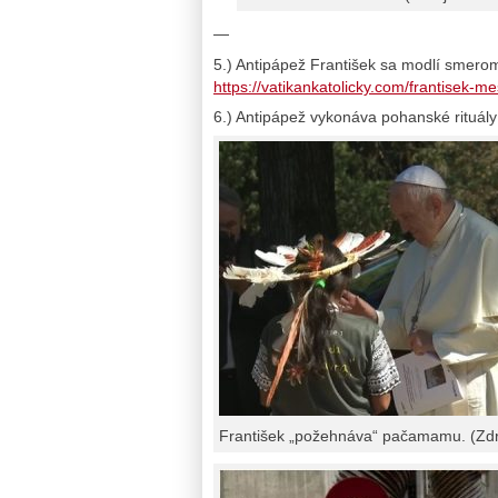
—
5.) Antipápež František sa modlí smerom
https://vatikankatolicky.com/frantisek-me
6.) Antipápež vykonáva pohanské rituá
František „požehnáva“ pačamamu. (Zdro