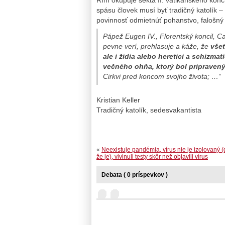
spásu človek musí byť tradičný katolík –
povinnosť odmietnúť pohanstvo, falošn
Pápež Eugen IV., Florentský koncil,
Ca
pevne verí, prehlasuje a káže, že
všet
ale i židia alebo heretici a schizm
večného ohňa, ktorý bol pripravený 
Cirkvi pred koncom svojho života; …“
Kristian Keller
Tradičný katolík, sedesvakantista
«
Neexistuje pandémia, vírus nie je izolovaný 
že je), vivinuli testy skôr než objavili vírus
Debata ( 0 príspevkov )