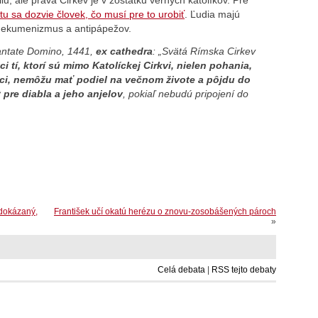
tu sa dozvie človek, čo musí pre to urobiť
. Ľudia majú
ý ekumenizmus a antipápežov.
ntate Domino
, 1441,
ex cathedra
: „Svätá Rímska Cirkev
ci tí, ktorí sú mimo Katolíckej Cirkvi, nielen pohania,
atici, nemôžu mať podiel na večnom živote a pôjdu do
pre diabla a jeho anjelov
, pokiaľ nebudú pripojení do
(dokázaný,
František učí okatú herézu o znovu-zosobášených pároch
»
Celá debata
|
RSS tejto debaty