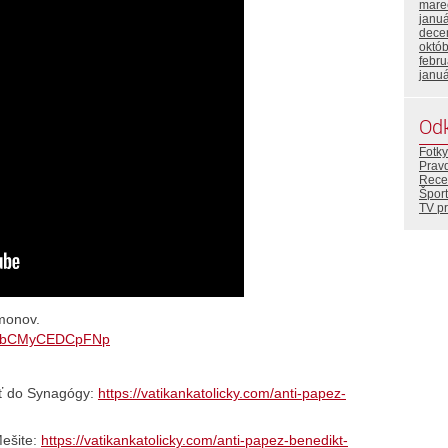
mare
janu
dece
októ
febr
janu
Od
Fotky
Prav
Rece
Šport
TV p
émonov.
AW3bCMyCEDCpFNp
liť do Synagógy:
https://vatikankatolicky.com/anti-papez-
Mešite:
https://vatikankatolicky.com/anti-papez-benedikt-