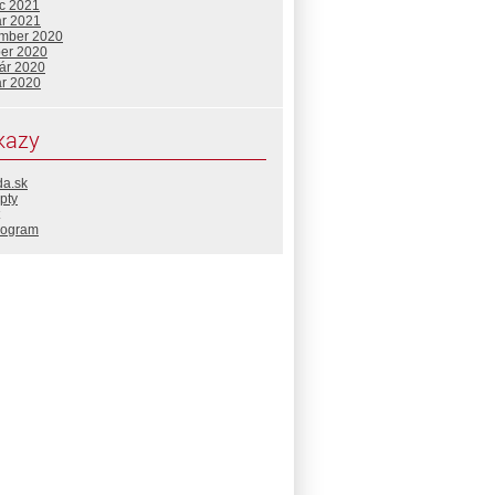
c 2021
ár 2021
mber 2020
ber 2020
uár 2020
ár 2020
kazy
da.sk
pty
rogram