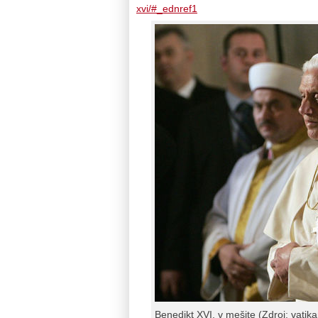
xvi/#_ednref1
Benedikt XVI. v mešite (Zdroj: vatik