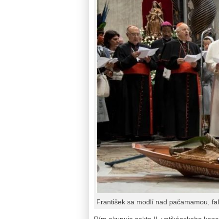
František sa modlí nad pačamamou, fa
Rím okupuje sekta II. vatikánskeho konci