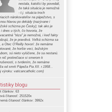
nestala, katolíci by povedali,
že taká situácia je nemožná
- t.j. situácia troch
riacich nárokovateľov na pápežstvo, s
snou hlavou po dekády (nazývane i
žské schizma po Česky); tak ako je
 i dnes u tých, čo hovoria, že
vacantná "téza" je nemožná, i keď fakty
rdzujú, že je pravdivá. Veľká schizma sa
a, a Otec O’Reilly hovorí: že nemáme
ntované, že horšie veci, božským
ľubom, sú nieto vylúčene, že sa nestanú.
e nič protirečiace si smerom k
rušenosti, s tvrdením, že nemáme
ža od smrti Pápeža Pia XII. r.1958...
oj výroku: vaticancatholic.com)
tistiky blogu
t článkov: 63
ová čítanosť: 251520x
merná čítanosť článkov: 3992x