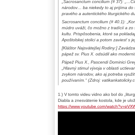
„Sacrosanctum concilium (# 37): „…Cirk
národov… ba niekedy to aj prijíma do s
pravého a autentického liturgického d
Sacrosanctum concilium (# 40.1): „Ko
múdro uváži, čo možno z tradícií a zo
kultu. Prispôsobenia, ktoré sa poklada
Apoštolskej stolici a potom zaviesť s j
[Kláštor Najsvätejšej Rodiny:] Zavádza
pápež sv. Pius X. odsúdil ako modernis
Pápež Pius X., Pascendi Dominici Greg
„Hlavný stimul vývoja v oblasti uctiev
zvykom národov, ako aj potreba využi
používaním.“ (Zdroj: vatikankatolicky
1.) V tomto videu vidno ako bol do „lit
Diabla a znesvätenie kostola, kde je u
https://www.youtube.com/watch?v=pV