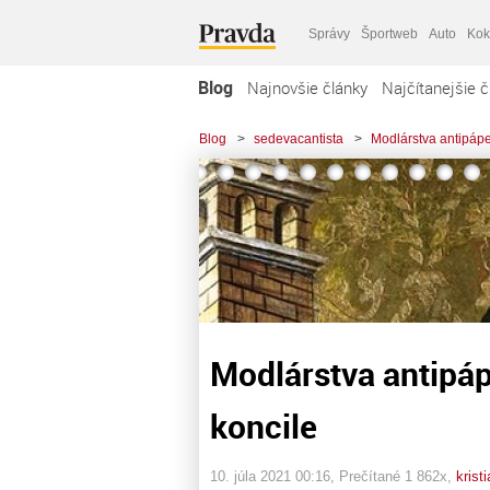
Správy
Športweb
Auto
Kok
Blog
Najnovšie články
Najčítanejšie č
Blog
>
sedevacantista
>
Modlárstva antipápe
Modlárstva antipáp
koncile
10. júla 2021 00:16
, Prečítané 1 862x,
kristi