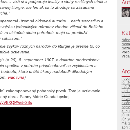
Aut
ev… váži si a podporuje kvality a vlohy rozličných etník a
amej liturgie, ale len ak sa to zhoduje so zásadami
ucha.“
mpetentná územná cirkevná autorita… nech starostlivo a
 svojrázu jednotlivých národov vhodne včleniť do Božieho
Kat
jú za užitočné alebo potrebné, majú sa predložiť
ej súhlasom.“
Nábo
Neko
nie zvykov rôznych národov do liturgie je presne to, čo
Neza
tické uctievanie.
Polic
Veda 
is (# 26), 8. september 1907, o doktríne modernistov:
ania spočíva v potrebe prispôsobovať sa zvyklostiam a
Arc
ť hodnotu, ktorú určité úkony nadobudli dlhodobým
.com,
viac tuná
)
nove
jún 
máj 
urgie“ zakomponovaný pohanský prvok. Toto je uctievanie
apríl
mare
ložený obraz Panny Márie Guadalupskej.
nove
XWyV8XQPA&t=28s
októ
sept
augu
júl 2
jún 
máj 
apríl