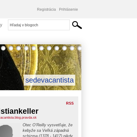
Registrácia
Prihlásenie
y
sedevacantista
RSS
istiankeller
acantista.blog.pravda.sk
Otec O’Reilly vysvetľuje, že
kebyže sa Veľká západná
schizma (1378 - 1417) nikdy